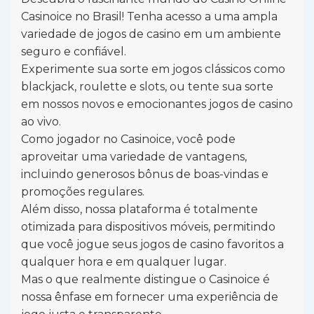
Casinoice no Brasil! Tenha acesso a uma ampla
variedade de jogos de casino em um ambiente
seguro e confiável.
Experimente sua sorte em jogos clássicos como
blackjack, roulette e slots, ou tente sua sorte
em nossos novos e emocionantes jogos de casino
ao vivo.
Como jogador no Casinoice, você pode
aproveitar uma variedade de vantagens,
incluindo generosos bônus de boas-vindas e
promoções regulares.
Além disso, nossa plataforma é totalmente
otimizada para dispositivos móveis, permitindo
que você jogue seus jogos de casino favoritos a
qualquer hora e em qualquer lugar.
Mas o que realmente distingue o Casinoice é
nossa ênfase em fornecer uma experiência de