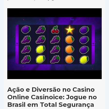
Ação e Diversão no Casino
Online Casinoice: Jogue no
Brasil em Total Segurança