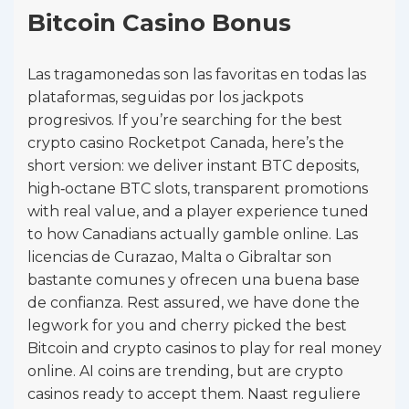
Bitcoin Casino Bonus
Las tragamonedas son las favoritas en todas las
plataformas, seguidas por los jackpots
progresivos. If you’re searching for the best
crypto casino Rocketpot Canada, here’s the
short version: we deliver instant BTC deposits,
high‑octane BTC slots, transparent promotions
with real value, and a player experience tuned
to how Canadians actually gamble online. Las
licencias de Curazao, Malta o Gibraltar son
bastante comunes y ofrecen una buena base
de confianza. Rest assured, we have done the
legwork for you and cherry picked the best
Bitcoin and crypto casinos to play for real money
online. AI coins are trending, but are crypto
casinos ready to accept them. Naast reguliere