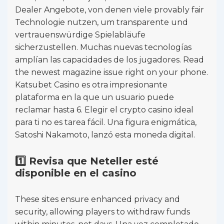
Dealer Angebote, von denen viele provably fair
Technologie nutzen, um transparente und
vertrauenswürdige Spielabläufe
sicherzustellen. Muchas nuevas tecnologías
amplían las capacidades de los jugadores. Read
the newest magazine issue right on your phone.
Katsubet Casino es otra impresionante
plataforma en la que un usuario puede
reclamar hasta 6. Elegir el crypto casino ideal
para ti no es tarea fácil. Una figura enigmática,
Satoshi Nakamoto, lanzó esta moneda digital.
1️⃣ Revisa que Neteller esté
disponible en el casino
These sites ensure enhanced privacy and
security, allowing players to withdraw funds