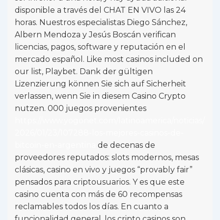
disponible a través del CHAT EN VIVO las 24
horas. Nuestros especialistas Diego Sánchez,
Albern Mendoza y Jesús Boscán verifican
licencias, pagos, software y reputación en el
mercado español. Like most casinos included on
our list, Playbet. Dank der gültigen
Lizenzierung können Sie sich auf Sicherheit
verlassen, wenn Sie in diesem Casino Crypto
nutzen. 000 juegos provenientes
https://www.yogonet.com/latinoamerica/noticias/
2026/01/23/107288-los-mejores-casinos-de-
bitcoin-en-argentina
de decenas de
proveedores reputados: slots modernos, mesas
clásicas, casino en vivo y juegos “provably fair”
pensados para criptousuarios. Y es que este
casino cuenta con más de 60 recompensas
reclamables todos los días. En cuanto a
funcionalidad general, los cripto casinos son