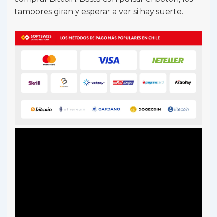
tambores giran y esperar a ver si hay suerte.