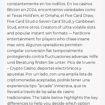
constantemente en los rodillos. En los casinos
Bitcoin en 2024, encontramos variedades como
el Texas Hold’em, el Omaha, el Five Card Draw,
Five Card Stud o Seven Card Stud, y Caribbean
Stud, entre otros. Creators of ultra volatile slots
and popular instant win formats — hardcore
entertainment for players who chase insane
max wins. Algunos operadores permiten
congelar conversión fiat temporalmente
protegiendo contra fluctuaciones adversas. Hilfe
und Beratung finden Sie unter. Pico de trueno
– Crypto Casino, deportes electrónicos y
apuestas. Por un lado, con una amplia lista de
criptomonedas aceptadas, podrás tener una
experiencia tipo “arcade” inmersiva, que te
llevará a través de las salas de casino
tradicionales. The table below highlights the key
differences to help you decide which option