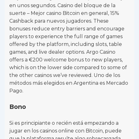
en unos segundos. Casino del bloque de la
suerte – Mejor casino Bitcoin en general, 15%
Cashback para nuevos jugadores. These
bonuses reduce entry barriers and encourage
players to experience the full range of games
offered by the platform, including slots, table
games, and live dealer options. Argo Casino
offers a €200 welcome bonus to new players,
which is on the lower side compared to some of
the other casinos we’ve reviewed. Uno de los
métodos más elegidos en Argentina es Mercado
Pago.
Bono
Si es principiante o recién está empezando a
jugar en los casinos online con Bitcoin, puede
que la plataforma resulte algo sobrecargada.