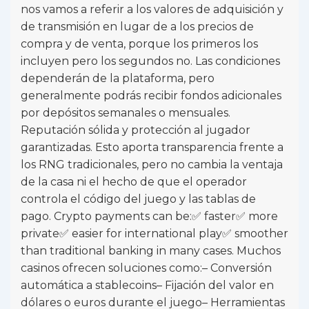
nos vamos a referir a los valores de adquisición y
de transmisión en lugar de a los precios de
compra y de venta, porque los primeros los
incluyen pero los segundos no. Las condiciones
dependerán de la plataforma, pero
generalmente podrás recibir fondos adicionales
por depósitos semanales o mensuales.
Reputación sólida y protección al jugador
garantizadas. Esto aporta transparencia frente a
los RNG tradicionales, pero no cambia la ventaja
de la casa ni el hecho de que el operador
controla el código del juego y las tablas de
pago. Crypto payments can be:✅ faster✅ more
private✅ easier for international play✅ smoother
than traditional banking in many cases. Muchos
casinos ofrecen soluciones como:– Conversión
automática a stablecoins– Fijación del valor en
dólares o euros durante el juego– Herramientas