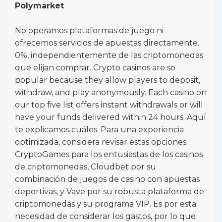
Polymarket
No operamos plataformas de juego ni
ofrecemos servicios de apuestas directamente.
0%, independientemente de las criptomonedas
que elijan comprar. Crypto casinos are so
popular because they allow players to deposit,
withdraw, and play anonymously. Each casino on
our top five list offers instant withdrawals or will
have your funds delivered within 24 hours. Aquí
te explicamos cuáles. Para una experiencia
optimizada, considera revisar estas opciones:
CryptoGames para los entusiastas de los casinos
de criptomonedas, Cloudbet por su
combinación de juegos de casino con apuestas
deportivas, y Vave por su robusta plataforma de
criptomonedas y su programa VIP. Es por esta
necesidad de considerar los gastos, por lo que