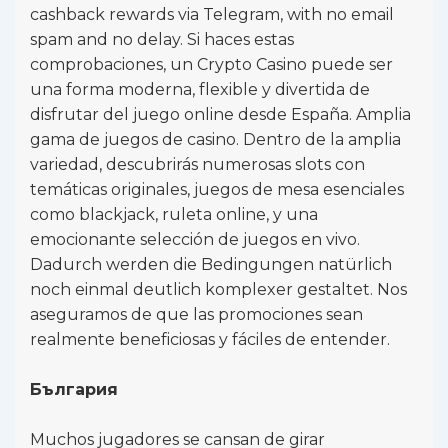
cashback rewards via Telegram, with no email
spam and no delay. Si haces estas
comprobaciones, un Crypto Casino puede ser
una forma moderna, flexible y divertida de
disfrutar del juego online desde España. Amplia
gama de juegos de casino. Dentro de la amplia
variedad, descubrirás numerosas slots con
temáticas originales, juegos de mesa esenciales
como blackjack, ruleta online, y una
emocionante selección de juegos en vivo.
Dadurch werden die Bedingungen natürlich
noch einmal deutlich komplexer gestaltet. Nos
aseguramos de que las promociones sean
realmente beneficiosas y fáciles de entender.
България
Muchos jugadores se cansan de girar