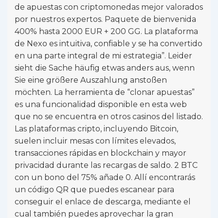
de apuestas con criptomonedas mejor valorados
por nuestros expertos. Paquete de bienvenida
400% hasta 2000 EUR + 200 GG. La plataforma
de Nexo es intuitiva, confiable y se ha convertido
en una parte integral de mi estrategia”. Leider
sieht die Sache häufig etwas anders aus, wenn
Sie eine größere Auszahlung anstoßen
möchten. La herramienta de “clonar apuestas”
es una funcionalidad disponible en esta web
que no se encuentra en otros casinos del listado.
Las plataformas cripto, incluyendo Bitcoin,
suelen incluir mesas con límites elevados,
transacciones rápidas en blockchain y mayor
privacidad durante las recargas de saldo. 2 BTC
con un bono del 75% añade 0. Allí encontrarás
un código QR que puedes escanear para
conseguir el enlace de descarga, mediante el
cual también puedes aprovechar la gran